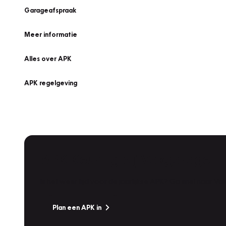
Garageafspraak
Meer informatie
Alles over APK
APK regelgeving
APK Keuring bij Vakgarage!
Is het weer tijd voor de jaarlijkse APK? Ga snel naar V
Plan een APK in