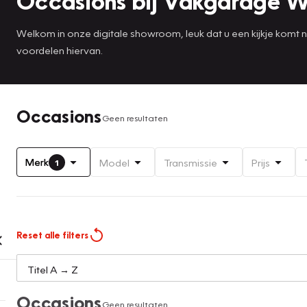
Occasions bij Vakgarage W
Welkom in onze digitale showroom, leuk dat u een kijkje komt
voordelen hiervan.
Occasions
Geen resultaten
Merk
Model
Transmissie
Prijs
1
Reset alle filters
Occasions
Geen resultaten