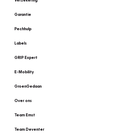
Verzekering
Garantie
Pechhulp
Labels
GRIP Expert
E-Mobility
GroenGedaan
Over ons
Team Emst
Team Deventer