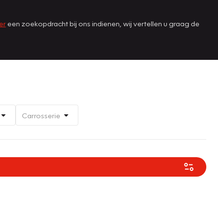
er
een zoekopdracht bij ons indienen, wij vertellen u graag de
Carrosserie