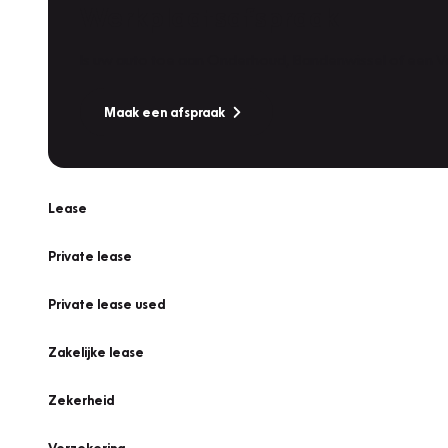
Werkplaatsafspraak
Is uw auto toe aan Onderhoud, Bandenwissel of een Va
Maak een afspraak
Lease
Private lease
Private lease used
Zakelijke lease
Zekerheid