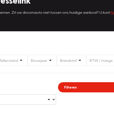
esselink
 nemen. Zit uw droomauto niet tussen ons huidige aanbod? U kunt
hi
Tellerstand
Bouwjaar
Brandstof
BTW / marge
Filteren