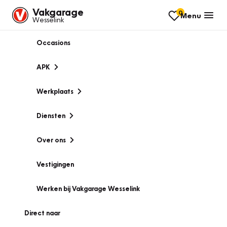
Vakgarage
0
Menu
Wesselink
Occasions
APK
Werkplaats
Diensten
Over ons
Vestigingen
Werken bij Vakgarage Wesselink
Direct naar