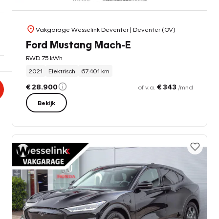
Vakgarage Wesselink Deventer
| Deventer (OV)
Ford Mustang Mach-E
RWD 75 kWh
2021
Elektrisch
67.401 km
€ 28.900
€ 343
of v.a.
/mnd
Bekijk