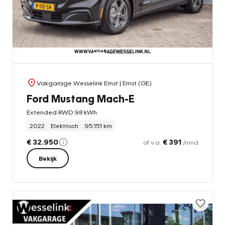
Vakgarage Wesselink Emst
| Emst (GE)
Ford Mustang Mach-E
Extended RWD 98 kWh
2022
Elektrisch
95.151 km
€ 32.950
€ 391
of v.a.
/mnd
Bekijk