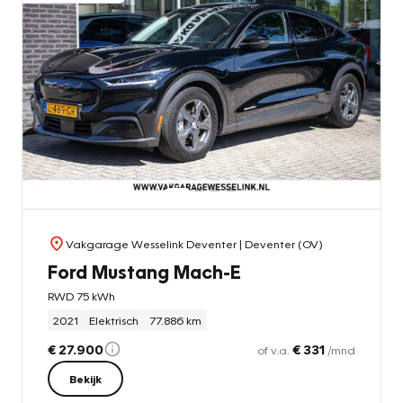
Vakgarage Wesselink Deventer
| Deventer (OV)
Ford Mustang Mach-E
RWD 75 kWh
2021
Elektrisch
77.886 km
€ 27.900
€ 331
of v.a.
/mnd
Bekijk