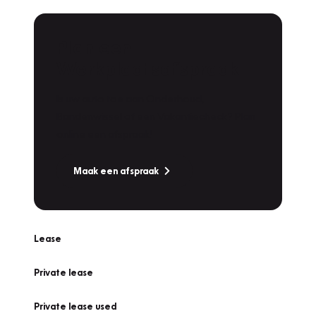
Plan een
Werkplaatsafspraak
Is uw auto toe aan Onderhoud,
Bandenwissel of een Vakantiecheck? Plan
online een afspraak!
Maak een afspraak
Lease
Private lease
Private lease used