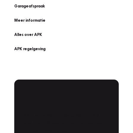
Garageafspraak
Meer informatie
Alles over APK
APK regelgeving
APK Keuring bij
Vakgarage!
Is het weer tijd voor de jaarlijkse APK? Ga
snel naar Vakgarage bij u in de buurt, en ga
zonder zorgen de weg op!