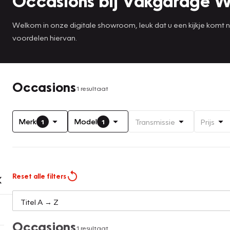
Occasions bij Vakgarage W
Welkom in onze digitale showroom, leuk dat u een kijkje komt
voordelen hiervan.
Occasions
1 resultaat
Merk
Model
Transmissie
Prijs
1
1
Reset alle filters
Occasions
1 resultaat