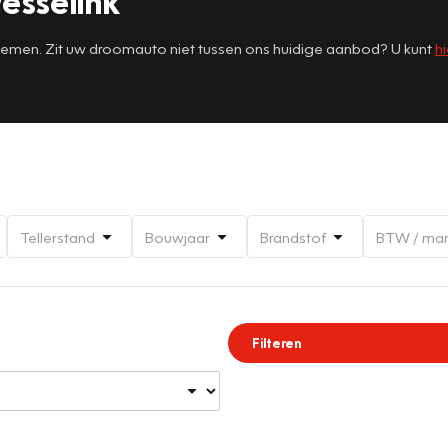
esselink
 nemen. Zit uw droomauto niet tussen ons huidige aanbod? U kunt
hi
Tellerstand
Bouwjaar
Brandstof
BTW / ma
Filteren