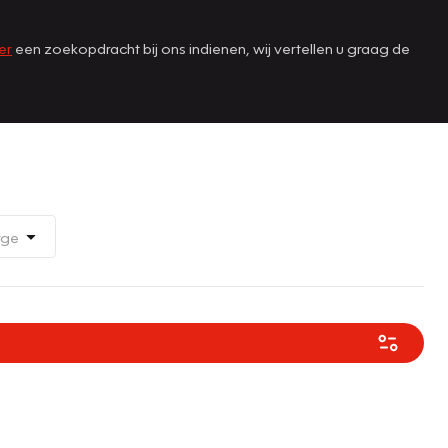
er
een zoekopdracht bij ons indienen, wij vertellen u graag de
rge