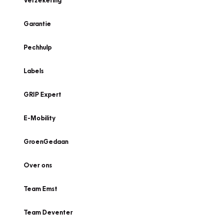
Verzekering
Garantie
Pechhulp
Labels
GRIP Expert
E-Mobility
GroenGedaan
Over ons
Team Emst
Team Deventer