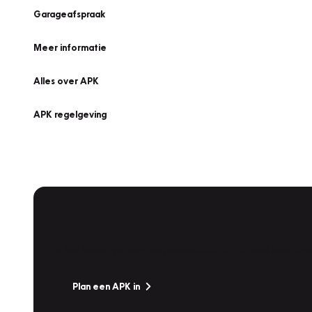
Garageafspraak
Meer informatie
Alles over APK
APK regelgeving
APK Keuring bij Vakgarage!
Is het weer tijd voor de jaarlijkse APK? Ga snel naar V
Plan een APK in