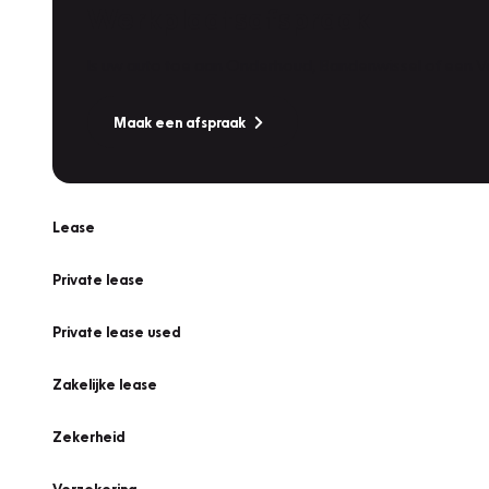
Werkplaatsafspraak
Is uw auto toe aan Onderhoud, Bandenwissel of een Va
Maak een afspraak
Lease
Private lease
Private lease used
Zakelijke lease
Zekerheid