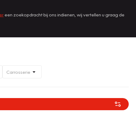
er
een zoekopdracht bij ons indienen, wij vertellen u graag de
Carrosserie