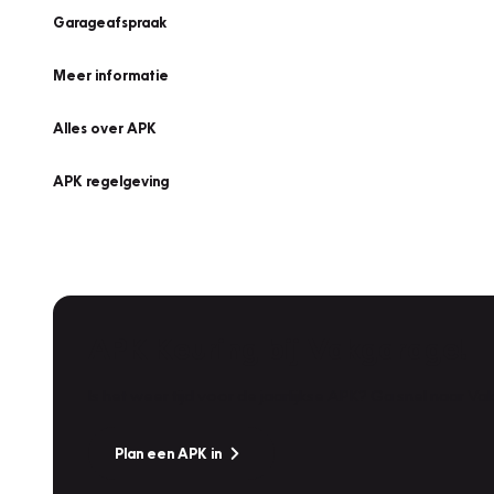
Garageafspraak
Meer informatie
Alles over APK
APK regelgeving
APK Keuring bij Vakgarage!
Is het weer tijd voor de jaarlijkse APK? Ga snel naar V
Plan een APK in