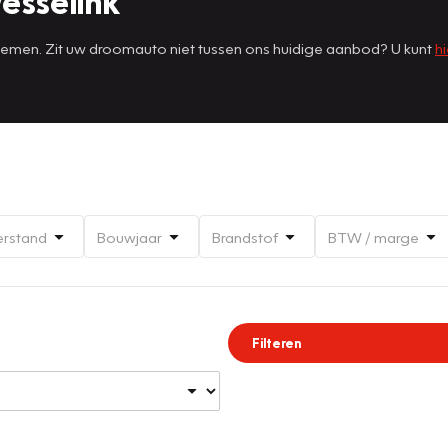
esselink
 nemen. Zit uw droomauto niet tussen ons huidige aanbod? U kunt
hi
erstand
Bouwjaar
Brandstof
BTW / marge
Filteren