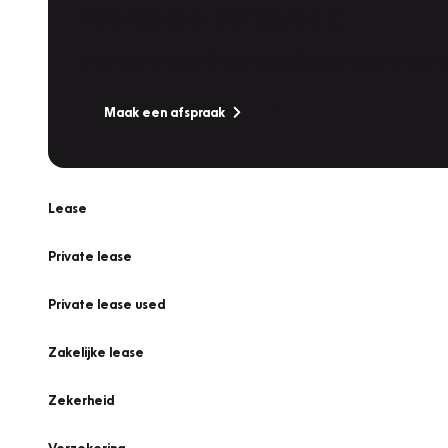
Werkplaatsafspraak
Is uw auto toe aan Onderhoud, Bandenwissel of een Va
Maak een afspraak
Lease
Private lease
Private lease used
Zakelijke lease
Zekerheid