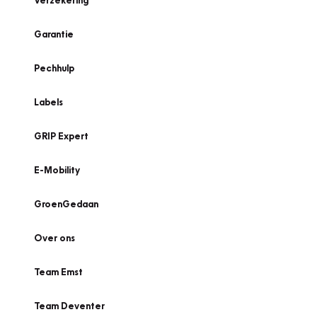
Verzekering
Garantie
Pechhulp
Labels
GRIP Expert
E-Mobility
GroenGedaan
Over ons
Team Emst
Team Deventer