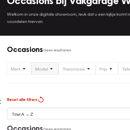
Occasions bij Vakgarage W
Welkom in onze digitale showroom, leuk dat u een kijkje komt
voordelen hiervan.
Occasions
Geen resultaten
Merk
Model
Transmissie
Prijs
Tell
Reset alle filters
Occasions
Geen resultaten