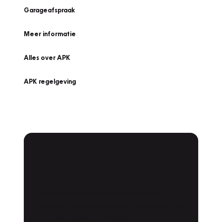
Garageafspraak
Meer informatie
Alles over APK
APK regelgeving
APK Keuring bij
Vakgarage!
Is het weer tijd voor de jaarlijkse APK? Ga
snel naar Vakgarage bij u in de buurt, en ga
zonder zorgen de weg op!