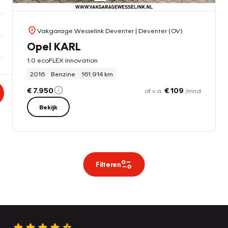
Vakgarage Wesselink Deventer
| Deventer (OV)
Opel KARL
1.0 ecoFLEX Innovation
2016
Benzine
161.914 km
€ 7.950
€ 109
of v.a.
/mnd
Bekijk
Filteren