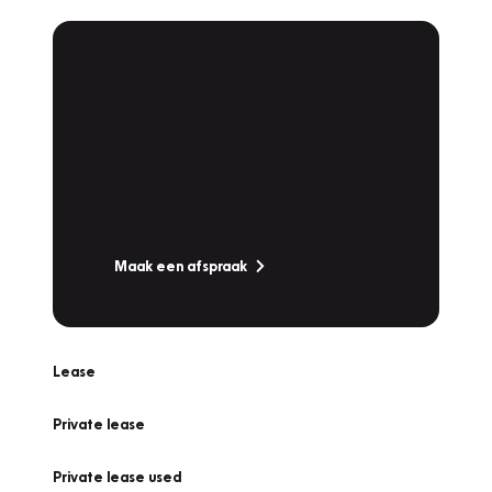
Plan een
Werkplaatsafspraak
Is uw auto toe aan Onderhoud,
Bandenwissel of een Vakantiecheck? Plan
online een afspraak!
Maak een afspraak
Lease
Private lease
Private lease used