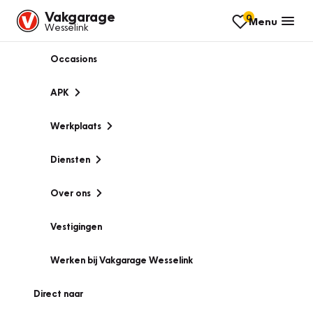
Vakgarage
0
Menu
Wesselink
Occasions
APK
Werkplaats
Diensten
Over ons
Vestigingen
Werken bij Vakgarage Wesselink
Direct naar