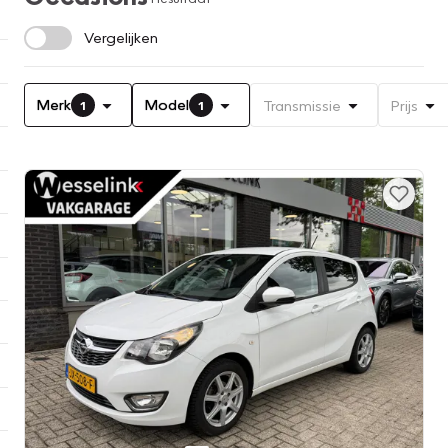
Vergelijken
Merk
Model
Transmissie
Prijs
1
1