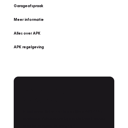
Garageafspraak
Meer informatie
Alles over APK
APK regelgeving
APK Keuring bij
Vakgarage!
Is het weer tijd voor de jaarlijkse APK? Ga
snel naar Vakgarage bij u in de buurt, en ga
zonder zorgen de weg op!