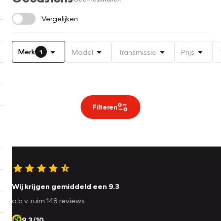
Vergelijken
Merk
Model
Transmissie
Prijs
1
Filteren
Wij krijgen gemiddeld een 9.3
o.b.v. ruim 148 reviews
9.3/10