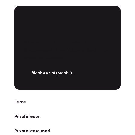
Plan een
Werkplaatsafspraak
Is uw auto toe aan Onderhoud,
Bandenwissel of een Vakantiecheck? Plan
online een afspraak!
Maak een afspraak
Lease
Private lease
Private lease used