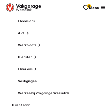
Vakgarage
0
Menu
Wesselink
Occasions
APK
Werkplaats
Diensten
Over ons
Vestigingen
Werken bij Vakgarage Wesselink
Direct naar