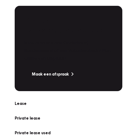
Plan een
Werkplaatsafspraak
Is uw auto toe aan Onderhoud,
Bandenwissel of een Vakantiecheck? Plan
online een afspraak!
Maak een afspraak
Lease
Private lease
Private lease used