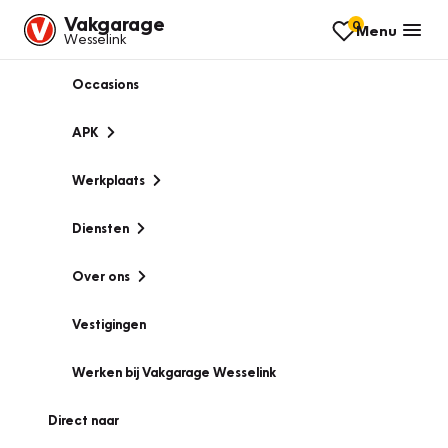
Vakgarage
0
Menu
Wesselink
Occasions
APK
Werkplaats
Diensten
Over ons
Vestigingen
Werken bij Vakgarage Wesselink
Direct naar