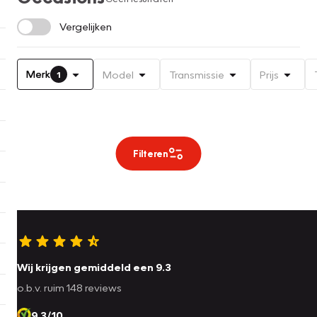
Vergelijken
Merk
Model
Transmissie
Prijs
1
Filteren
Wij krijgen gemiddeld een 9.3
o.b.v. ruim 148 reviews
9.3/10