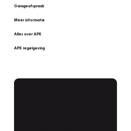
Garageafspraak
Meer informatie
Alles over APK
APK regelgeving
APK Keuring bij
Vakgarage!
Is het weer tijd voor de jaarlijkse APK? Ga
snel naar Vakgarage bij u in de buurt, en ga
zonder zorgen de weg op!