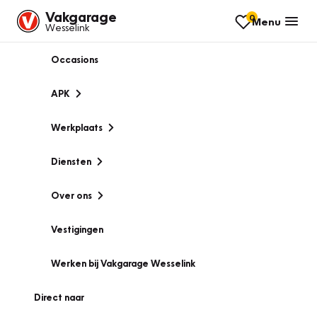
Vakgarage
0
Menu
Wesselink
Occasions
APK
Werkplaats
Diensten
Over ons
Vestigingen
Werken bij Vakgarage Wesselink
Direct naar