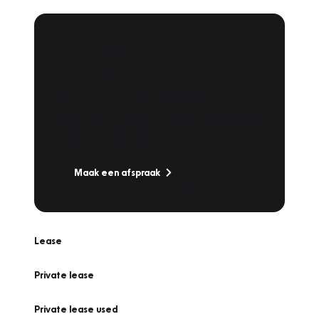
Plan een
Werkplaatsafspraak
Is uw auto toe aan Onderhoud,
Bandenwissel of een Vakantiecheck? Plan
online een afspraak!
Maak een afspraak
Lease
Private lease
Private lease used