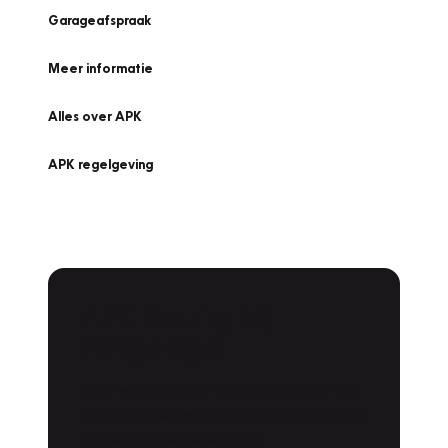
Garageafspraak
Meer informatie
Alles over APK
APK regelgeving
APK Keuring bij
Vakgarage!
Is het weer tijd voor de jaarlijkse APK? Ga
snel naar Vakgarage bij u in de buurt, en ga
zonder zorgen de weg op!