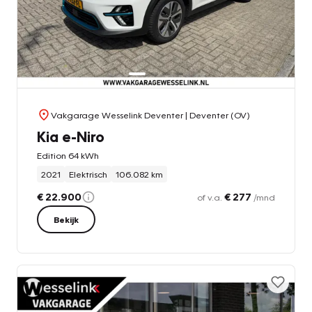
Vakgarage Wesselink Deventer
| Deventer (OV)
Kia e-Niro
Edition 64 kWh
2021
Elektrisch
106.082 km
€ 22.900
€ 277
of v.a.
/mnd
Bekijk