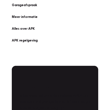
Garageafspraak
Meer informatie
Alles over APK
APK regelgeving
APK Keuring bij
Vakgarage!
Is het weer tijd voor de jaarlijkse APK? Ga
snel naar Vakgarage bij u in de buurt, en ga
zonder zorgen de weg op!