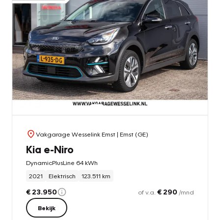
Vakgarage Wesselink Emst
| Emst (GE)
Kia e-Niro
DynamicPlusLine 64 kWh
2021
Elektrisch
123.511 km
€ 23.950
€ 290
of v.a.
/mnd
Bekijk