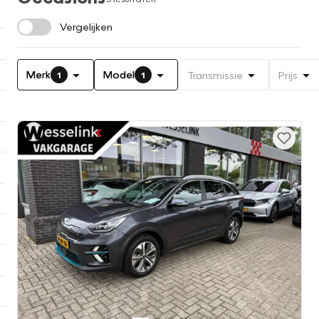
Vergelijken
Merk
Model
Transmissie
Prijs
1
1