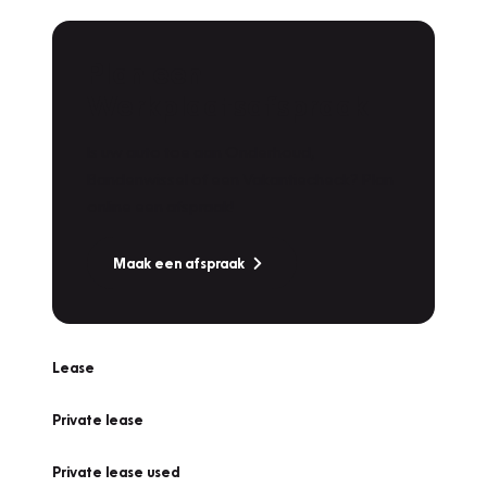
Plan een
Werkplaatsafspraak
Is uw auto toe aan Onderhoud,
Bandenwissel of een Vakantiecheck? Plan
online een afspraak!
Maak een afspraak
Lease
Private lease
Private lease used