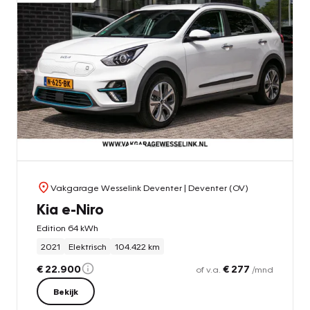
Vakgarage Wesselink Deventer
| Deventer (OV)
Kia e-Niro
Edition 64 kWh
2021
Elektrisch
104.422 km
€ 22.900
€ 277
of v.a.
/mnd
Bekijk