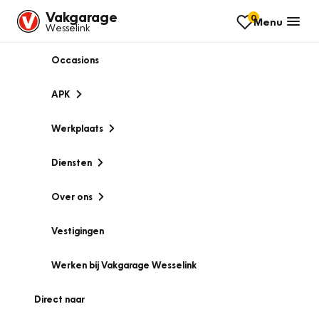
Vakgarage
0
Menu
Wesselink
Occasions
APK
Werkplaats
Diensten
Over ons
Vestigingen
Werken bij Vakgarage Wesselink
Direct naar