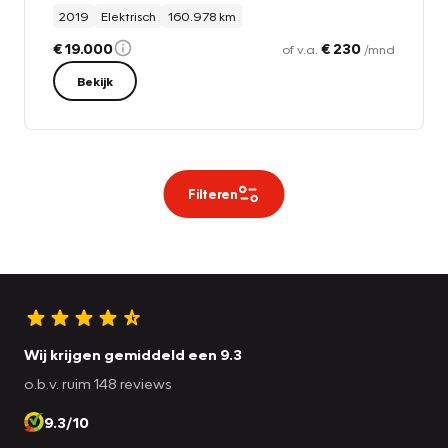
2019
Elektrisch
160.978 km
€ 19.000
€ 230
of v.a.
/mnd
Bekijk
Filteren
Wij krijgen gemiddeld een 9.3
o.b.v. ruim 148 reviews
9.3/10