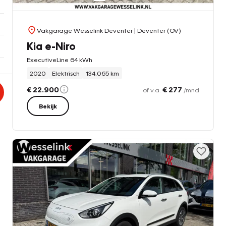
Vakgarage Wesselink Deventer
| Deventer (OV)
Kia e-Niro
ExecutiveLine 64 kWh
2020
Elektrisch
134.065 km
€ 22.900
€ 277
of v.a.
/mnd
Bekijk