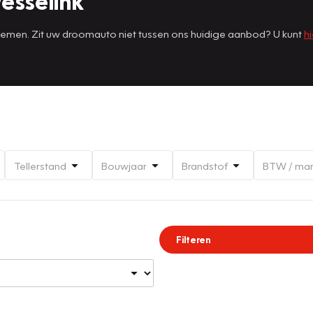
esselink
 nemen. Zit uw droomauto niet tussen ons huidige aanbod? U kunt
hi
Tellerstand
Bouwjaar
Brandstof
BTW / ma
Filteren