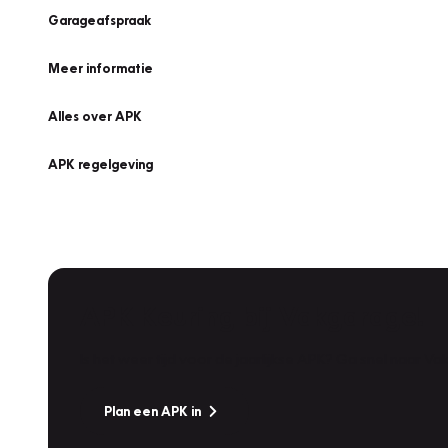
Garageafspraak
Meer informatie
Alles over APK
APK regelgeving
APK Keuring bij Vakgarage!
Is het weer tijd voor de jaarlijkse APK? Ga snel naar V
Plan een APK in