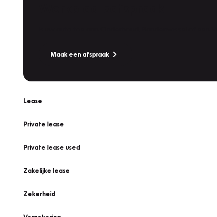
Werkplaatsafspraak
Is uw auto toe aan Onderhoud, Bandenwissel of een Va
Maak een afspraak
Lease
Private lease
Private lease used
Zakelijke lease
Zekerheid