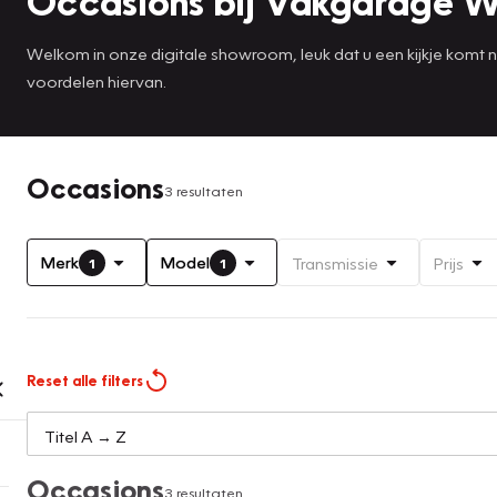
Occasions bij Vakgarage W
Welkom in onze digitale showroom, leuk dat u een kijkje komt
voordelen hiervan.
Occasions
3 resultaten
Merk
Model
Transmissie
Prijs
1
1
Reset alle filters
Occasions
3 resultaten