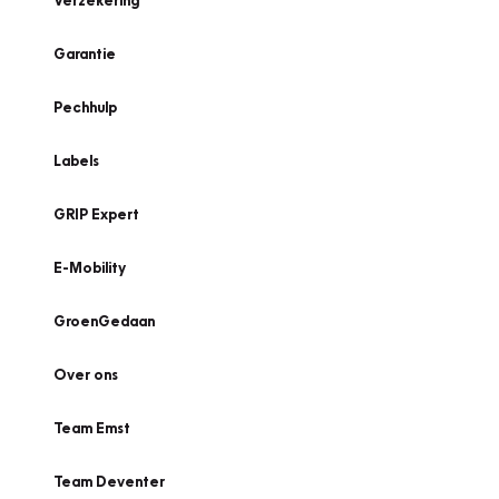
Verzekering
Garantie
Pechhulp
Labels
GRIP Expert
E-Mobility
GroenGedaan
Over ons
Team Emst
Team Deventer