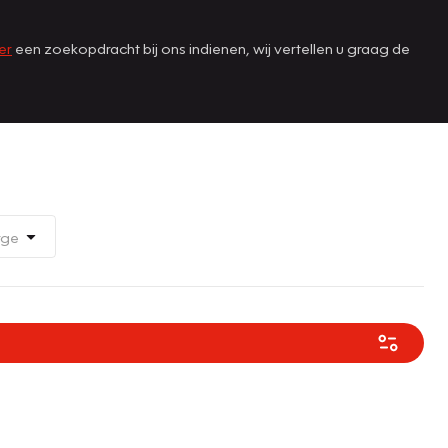
er
een zoekopdracht bij ons indienen, wij vertellen u graag de
rge