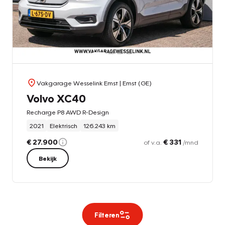
Vakgarage Wesselink Emst
| Emst (GE)
Volvo XC40
Recharge P8 AWD R-Design
2021
Elektrisch
126.243 km
€ 27.900
€ 331
of v.a.
/mnd
Bekijk
Filteren