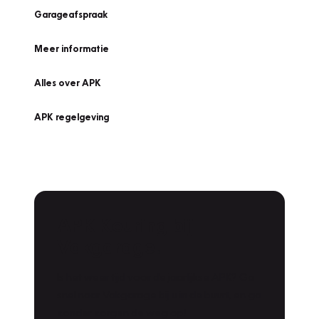
Garageafspraak
Meer informatie
Alles over APK
APK regelgeving
APK Keuring bij
Vakgarage!
Is het weer tijd voor de jaarlijkse APK? Ga
snel naar Vakgarage bij u in de buurt, en ga
zonder zorgen de weg op!