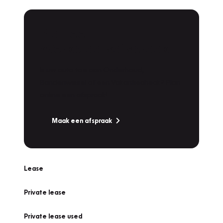
Plan een
Werkplaatsafspraak
Is uw auto toe aan Onderhoud,
Bandenwissel of een Vakantiecheck? Plan
online een afspraak!
Maak een afspraak
Lease
Private lease
Private lease used