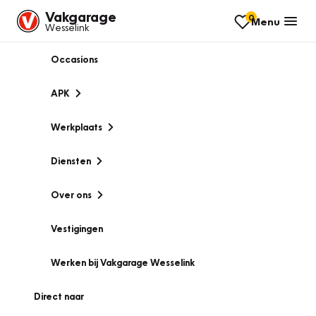
Vakgarage
0
Menu
Wesselink
Occasions
APK
Werkplaats
Diensten
Over ons
Vestigingen
Werken bij Vakgarage Wesselink
Direct naar