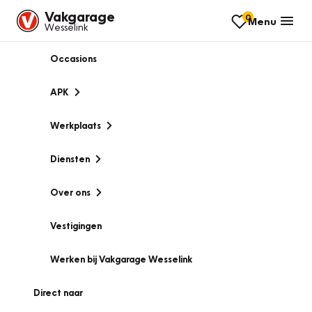
Vakgarage
0
Menu
Wesselink
Occasions
APK
Werkplaats
Diensten
Over ons
Vestigingen
Werken bij Vakgarage Wesselink
Direct naar