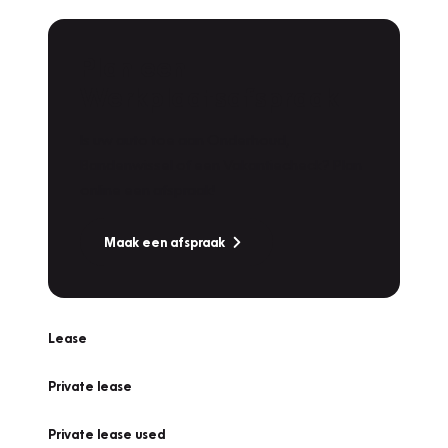
Plan een
Werkplaatsafspraak
Is uw auto toe aan Onderhoud,
Bandenwissel of een Vakantiecheck? Plan
online een afspraak!
Maak een afspraak
Lease
Private lease
Private lease used