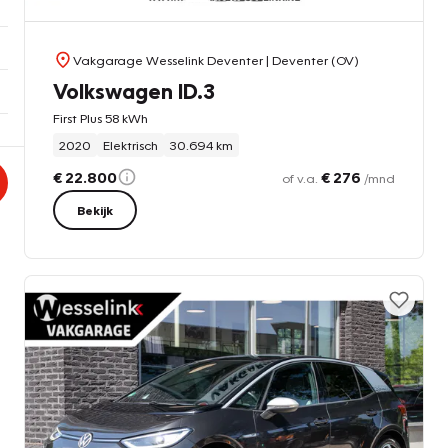
Vakgarage Wesselink Deventer
| Deventer (OV)
Volkswagen ID.3
First Plus 58 kWh
2020
Elektrisch
30.694 km
€ 22.800
€ 276
of v.a.
/mnd
Bekijk