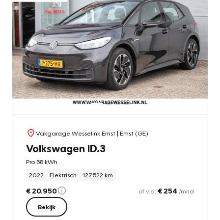
Vakgarage Wesselink Emst
| Emst (GE)
Volkswagen ID.3
Pro 58 kWh
2022
Elektrisch
127.522 km
€ 20.950
€ 254
of v.a.
/mnd
Bekijk