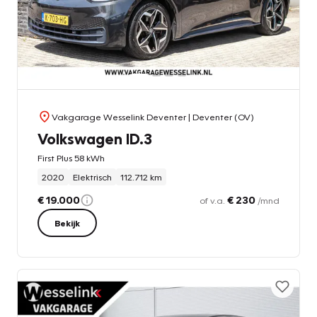
Vakgarage Wesselink Deventer
| Deventer (OV)
Volkswagen ID.3
First Plus 58 kWh
2020
Elektrisch
112.712 km
€ 19.000
€ 230
of v.a.
/mnd
Bekijk