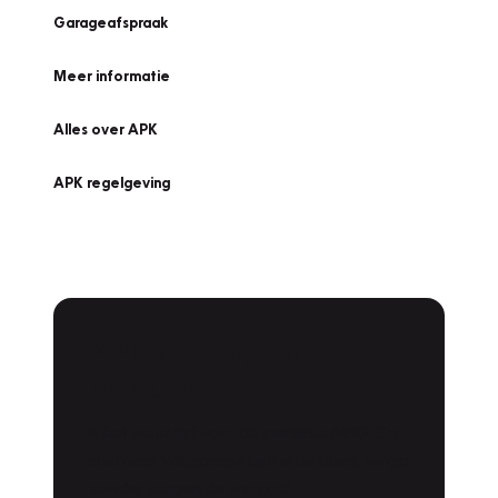
Garageafspraak
Meer informatie
Alles over APK
APK regelgeving
APK Keuring bij
Vakgarage!
Is het weer tijd voor de jaarlijkse APK? Ga
snel naar Vakgarage bij u in de buurt, en ga
zonder zorgen de weg op!