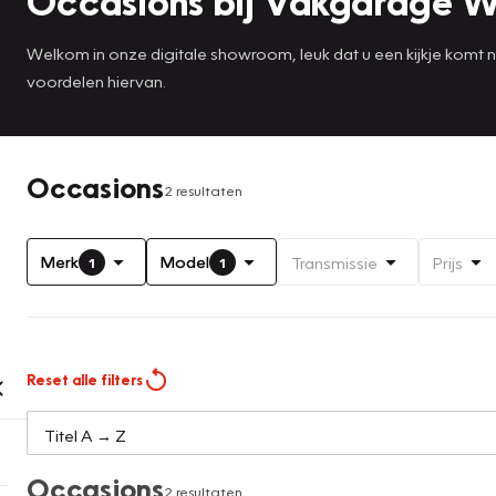
Occasions bij Vakgarage W
Welkom in onze digitale showroom, leuk dat u een kijkje komt
voordelen hiervan.
Occasions
2 resultaten
Merk
Model
Transmissie
Prijs
1
1
Reset alle filters
Occasions
2 resultaten