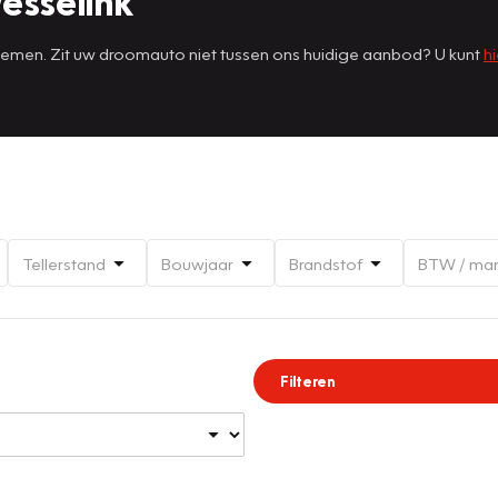
esselink
 nemen. Zit uw droomauto niet tussen ons huidige aanbod? U kunt
hi
Tellerstand
Bouwjaar
Brandstof
BTW / ma
Filteren