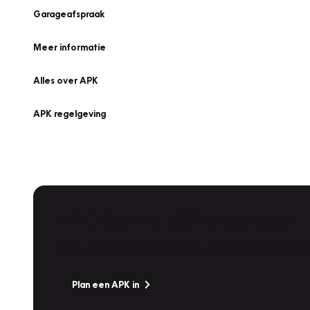
Garageafspraak
Meer informatie
Alles over APK
APK regelgeving
APK Keuring bij Vakgarage!
Is het weer tijd voor de jaarlijkse APK? Ga snel naar V
Plan een APK in