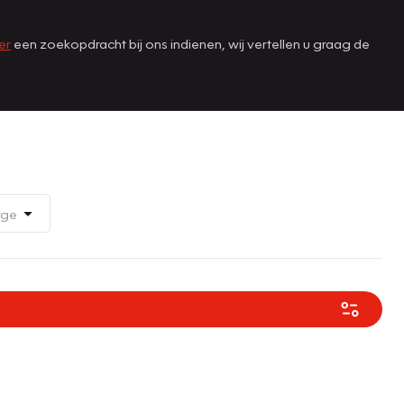
er
een zoekopdracht bij ons indienen, wij vertellen u graag de
rge