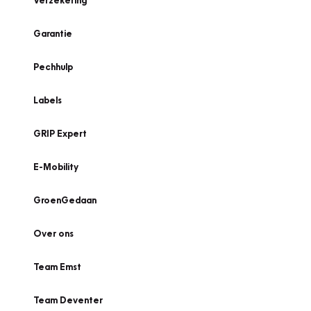
Verzekering
Garantie
Pechhulp
Labels
GRIP Expert
E-Mobility
GroenGedaan
Over ons
Team Emst
Team Deventer