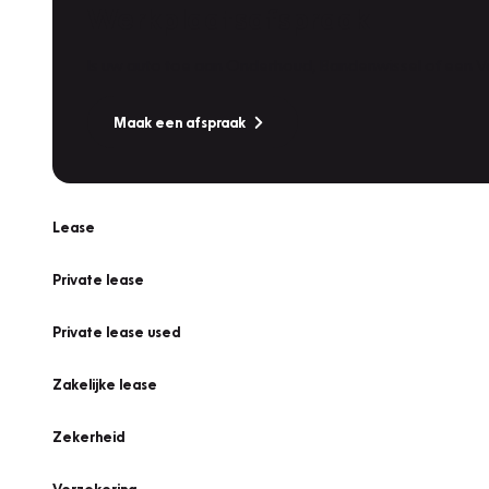
Werkplaatsafspraak
Is uw auto toe aan Onderhoud, Bandenwissel of een Va
Maak een afspraak
Lease
Private lease
Private lease used
Zakelijke lease
Zekerheid