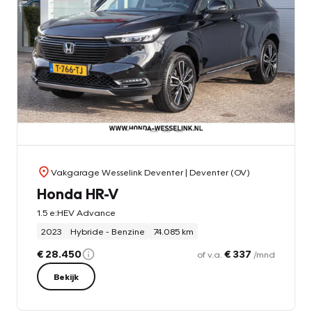
Vakgarage Wesselink Deventer
| Deventer (OV)
Honda HR-V
1.5 e:HEV Advance
2023
Hybride - Benzine
74.085 km
€ 28.450
€ 337
of v.a.
/mnd
Bekijk