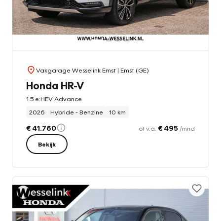
Vakgarage Wesselink Emst
| Emst (GE)
Honda HR-V
1.5 e:HEV Advance
2026
Hybride - Benzine
10 km
€ 41.760
€ 495
of v.a.
/mnd
Bekijk