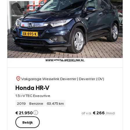
Vakgarage Wesselink Deventer
| Deventer (OV)
Honda HR-V
1.5 i-VTEC Executive
2019
Benzine
63.475 km
€ 21.950
€ 266
of v.a.
/mnd
Bekijk