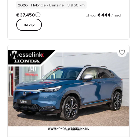
2026
Hybride - Benzine
3.960 km
€ 37.450
€ 444
of v.a.
/mnd
Bekijk