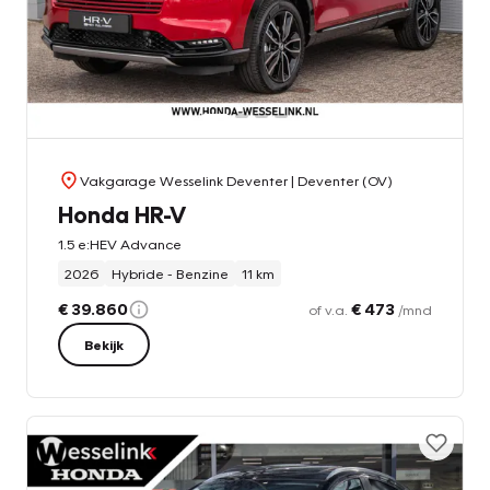
Vakgarage Wesselink Deventer
| Deventer (OV)
Honda HR-V
1.5 e:HEV Advance
2026
Hybride - Benzine
11 km
€ 39.860
€ 473
of v.a.
/mnd
Bekijk