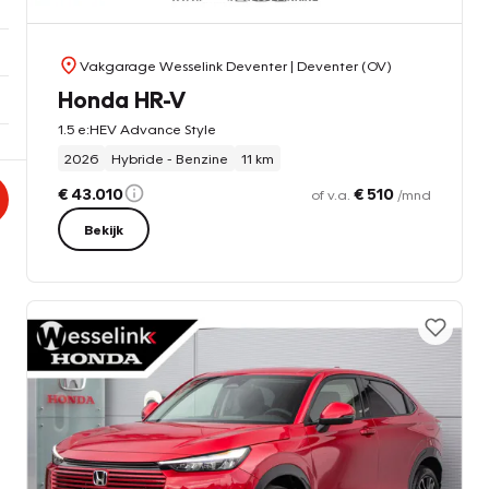
Vakgarage Wesselink Deventer
| Deventer (OV)
Honda HR-V
1.5 e:HEV Advance Style
2026
Hybride - Benzine
11 km
€ 43.010
€ 510
of v.a.
/mnd
Bekijk