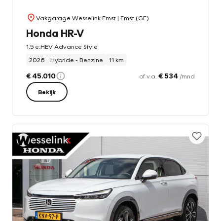
Vakgarage Wesselink Emst
| Emst (GE)
Honda HR-V
1.5 e:HEV Advance Style
2026
Hybride - Benzine
11 km
€ 45.010
€ 534
of v.a.
/mnd
Bekijk