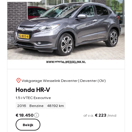
Vakgarage Wesselink Deventer
| Deventer (OV)
Honda HR-V
1.5 i-VTEC Executive
2016
Benzine
48.192 km
€ 18.450
€ 223
of v.a.
/mnd
Bekijk