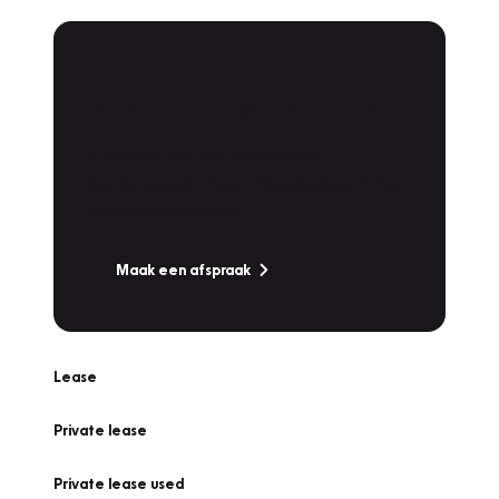
Plan een
Werkplaatsafspraak
Is uw auto toe aan Onderhoud,
Bandenwissel of een Vakantiecheck? Plan
online een afspraak!
Maak een afspraak
Lease
Private lease
Private lease used