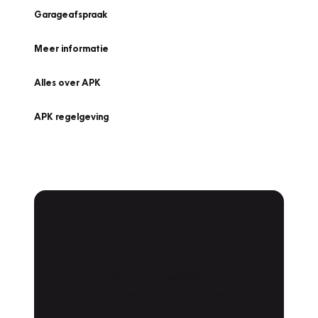
Garageafspraak
Meer informatie
Alles over APK
APK regelgeving
APK Keuring bij
Vakgarage!
Is het weer tijd voor de jaarlijkse APK? Ga
snel naar Vakgarage bij u in de buurt, en ga
zonder zorgen de weg op!