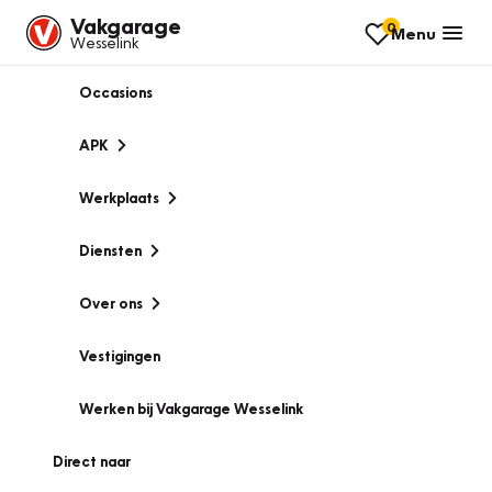
Vakgarage
0
Menu
Wesselink
Occasions
APK
Werkplaats
Diensten
Over ons
Vestigingen
Werken bij Vakgarage Wesselink
Direct naar