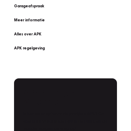
Garageafspraak
Meer informatie
Alles over APK
APK regelgeving
APK Keuring bij
Vakgarage!
Is het weer tijd voor de jaarlijkse APK? Ga
snel naar Vakgarage bij u in de buurt, en ga
zonder zorgen de weg op!