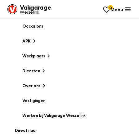
Vakgarage
0
Menu
Wesselink
Occasions
APK
Werkplaats
Diensten
Over ons
Vestigingen
Werken bij Vakgarage Wesselink
Direct naar