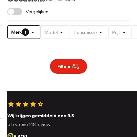
Vergelijken
Merk
Model
Transmissie
Prijs
1
Filteren
Wij krijgen gemiddeld een 9.3
o.b.v. ruim 148 reviews
9.3/10