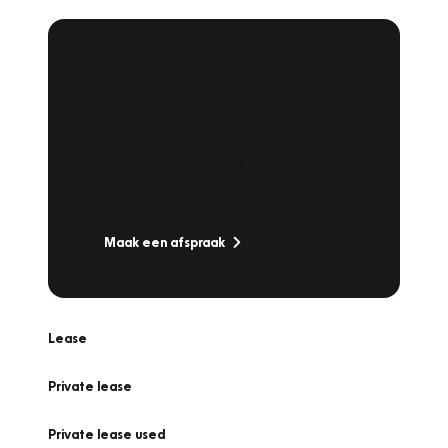
Plan een
Werkplaatsafspraak
Is uw auto toe aan Onderhoud,
Bandenwissel of een Vakantiecheck? Plan
online een afspraak!
Maak een afspraak
Lease
Private lease
Private lease used