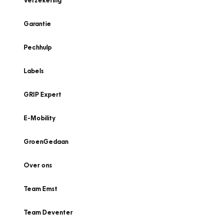
Verzekering
Garantie
Pechhulp
Labels
GRIP Expert
E-Mobility
GroenGedaan
Over ons
Team Emst
Team Deventer