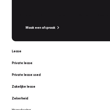
Werkplaatsafspraak
Is uw auto toe aan Onderhoud, Bandenwissel of een Va
Maak een afspraak
Lease
Private lease
Private lease used
Zakelijke lease
Zekerheid