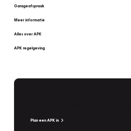
Garageafspraak
Meer informatie
Alles over APK
APK regelgeving
APK Keuring bij Vakgarage!
Is het weer tijd voor de jaarlijkse APK? Ga snel naar V
Plan een APK in