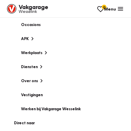
Vakgarage
0
Menu
Wesselink
Occasions
APK
Werkplaats
Diensten
Over ons
Vestigingen
Werken bij Vakgarage Wesselink
Direct naar