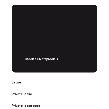
Plan een
Werkplaatsafspraak
Is uw auto toe aan Onderhoud,
Bandenwissel of een Vakantiecheck? Plan
online een afspraak!
Maak een afspraak
Lease
Private lease
Private lease used