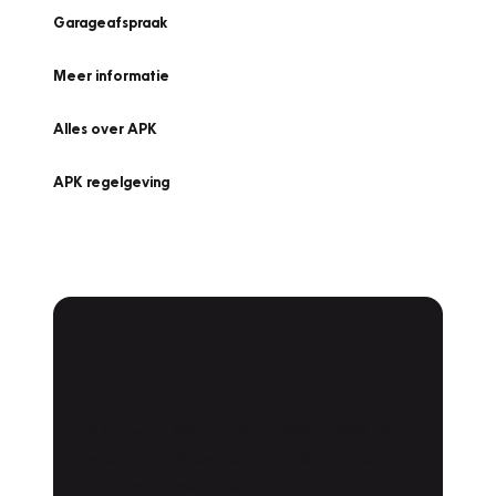
Garageafspraak
Meer informatie
Alles over APK
APK regelgeving
APK Keuring bij
Vakgarage!
Is het weer tijd voor de jaarlijkse APK? Ga
snel naar Vakgarage bij u in de buurt, en ga
zonder zorgen de weg op!