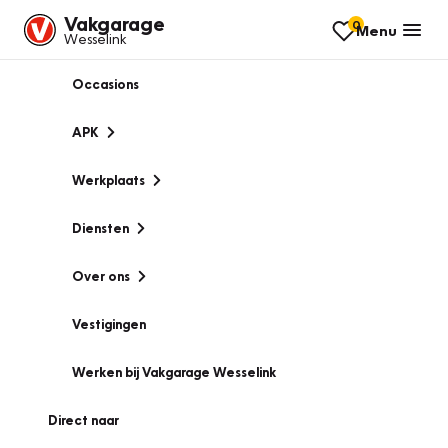
Vakgarage
0
Menu
Wesselink
Occasions
APK
Werkplaats
Diensten
Over ons
Vestigingen
Werken bij Vakgarage Wesselink
Direct naar