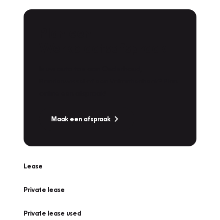
Plan een
Werkplaatsafspraak
Is uw auto toe aan Onderhoud,
Bandenwissel of een Vakantiecheck? Plan
online een afspraak!
Maak een afspraak
Lease
Private lease
Private lease used