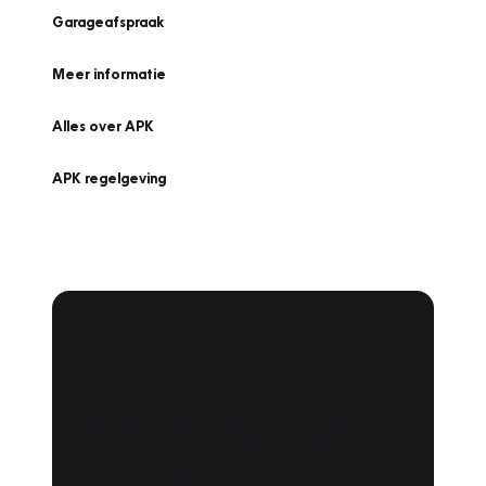
Garageafspraak
Meer informatie
Alles over APK
APK regelgeving
APK Keuring bij
Vakgarage!
Is het weer tijd voor de jaarlijkse APK? Ga
snel naar Vakgarage bij u in de buurt, en ga
zonder zorgen de weg op!