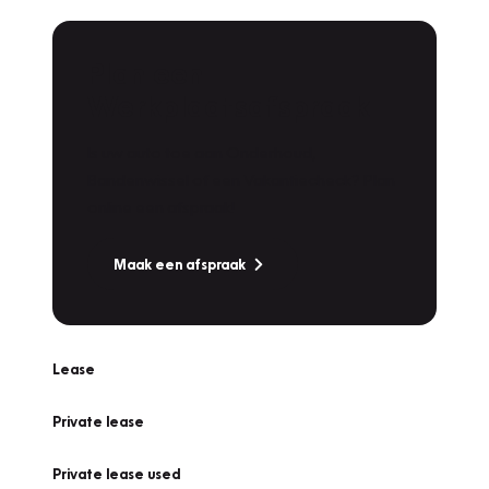
Plan een
Werkplaatsafspraak
Is uw auto toe aan Onderhoud,
Bandenwissel of een Vakantiecheck? Plan
online een afspraak!
Maak een afspraak
Lease
Private lease
Private lease used