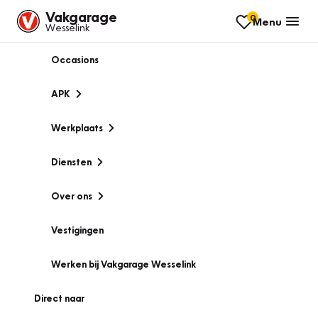
Vakgarage
0
Menu
Wesselink
Occasions
APK
Werkplaats
Diensten
Over ons
Vestigingen
Werken bij Vakgarage Wesselink
Direct naar