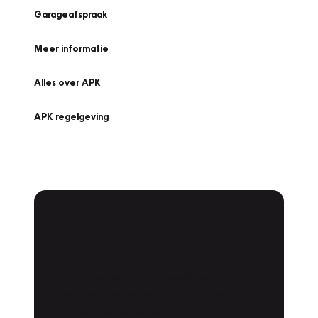
Garageafspraak
Meer informatie
Alles over APK
APK regelgeving
APK Keuring bij
Vakgarage!
Is het weer tijd voor de jaarlijkse APK? Ga
snel naar Vakgarage bij u in de buurt, en ga
zonder zorgen de weg op!