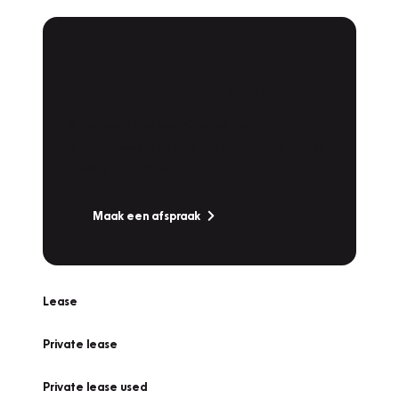
Plan een
Werkplaatsafspraak
Is uw auto toe aan Onderhoud,
Bandenwissel of een Vakantiecheck? Plan
online een afspraak!
Maak een afspraak
Lease
Private lease
Private lease used