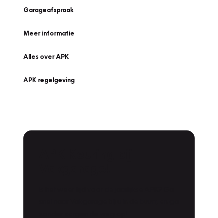
Garageafspraak
Meer informatie
Alles over APK
APK regelgeving
APK Keuring bij
Vakgarage!
Is het weer tijd voor de jaarlijkse APK? Ga
snel naar Vakgarage bij u in de buurt, en ga
zonder zorgen de weg op!