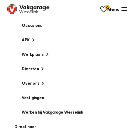
Vakgarage
0
Menu
Wesselink
Occasions
APK
Werkplaats
Diensten
Over ons
Vestigingen
Werken bij Vakgarage Wesselink
Direct naar