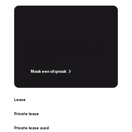
Plan een
Werkplaatsafspraak
Is uw auto toe aan Onderhoud,
Bandenwissel of een Vakantiecheck? Plan
online een afspraak!
Maak een afspraak
Lease
Private lease
Private lease used