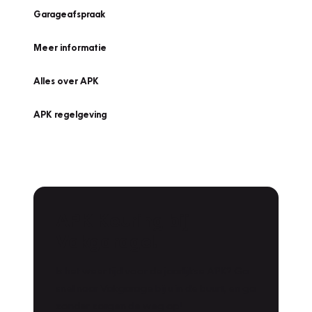
Garageafspraak
Meer informatie
Alles over APK
APK regelgeving
APK Keuring bij
Vakgarage!
Is het weer tijd voor de jaarlijkse APK? Ga
snel naar Vakgarage bij u in de buurt, en ga
zonder zorgen de weg op!