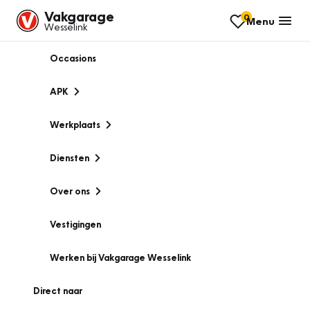
Vakgarage
0
Menu
Wesselink
Occasions
APK
Werkplaats
Diensten
Over ons
Vestigingen
Werken bij Vakgarage Wesselink
Direct naar