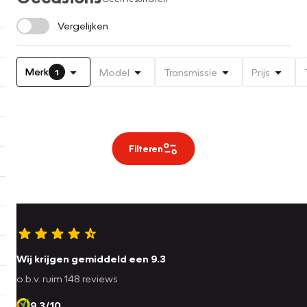
Vergelijken
Merk
Model
Transmissie
Prijs
1
Filteren
Wij krijgen gemiddeld een 9.3
o.b.v. ruim 148 reviews
9.3/10