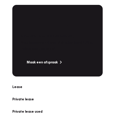
Plan een
Werkplaatsafspraak
Is uw auto toe aan Onderhoud,
Bandenwissel of een Vakantiecheck? Plan
online een afspraak!
Maak een afspraak
Lease
Private lease
Private lease used