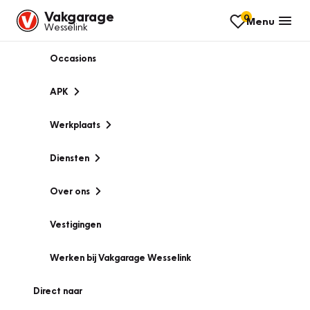
Vakgarage
0
Menu
Wesselink
Occasions
APK
Werkplaats
Diensten
Over ons
Vestigingen
Werken bij Vakgarage Wesselink
Direct naar