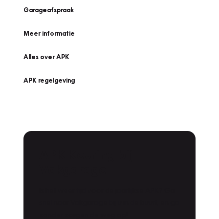
Garageafspraak
Meer informatie
Alles over APK
APK regelgeving
APK Keuring bij
Vakgarage!
Is het weer tijd voor de jaarlijkse APK? Ga
snel naar Vakgarage bij u in de buurt, en ga
zonder zorgen de weg op!