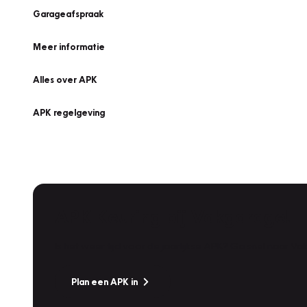
Garageafspraak
Meer informatie
Alles over APK
APK regelgeving
APK Keuring bij Vakgarage!
Is het weer tijd voor de jaarlijkse APK? Ga snel naar V
Plan een APK in