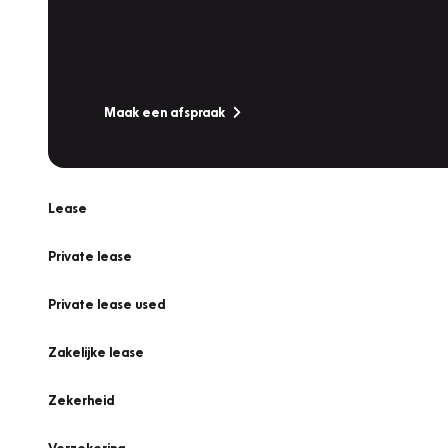
Werkplaatsafspraak
Is uw auto toe aan Onderhoud, Bandenwissel of een Va
Maak een afspraak
Lease
Private lease
Private lease used
Zakelijke lease
Zekerheid