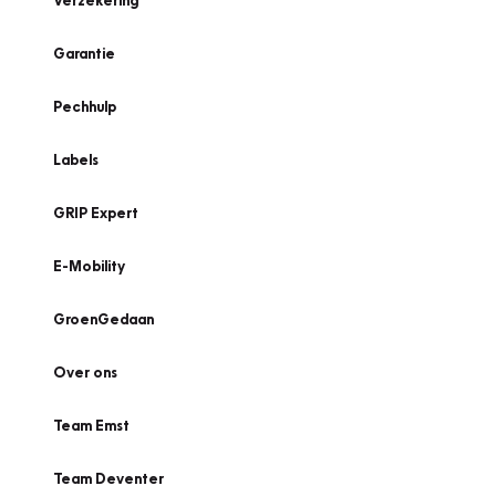
Verzekering
Garantie
Pechhulp
Labels
GRIP Expert
E-Mobility
GroenGedaan
Over ons
Team Emst
Team Deventer