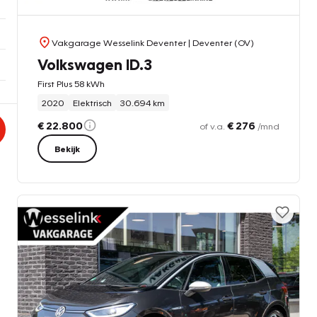
Vakgarage Wesselink Deventer
| Deventer (OV)
Volkswagen ID.3
First Plus 58 kWh
2020
Elektrisch
30.694 km
€ 22.800
€ 276
of v.a.
/mnd
Bekijk