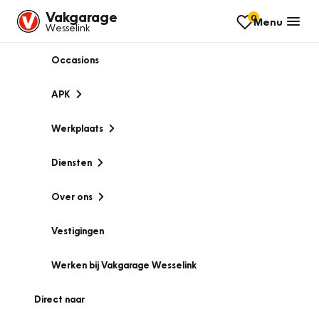
Vakgarage
0
Menu
Wesselink
Occasions
APK
Werkplaats
Diensten
Over ons
Vestigingen
Werken bij Vakgarage Wesselink
Direct naar