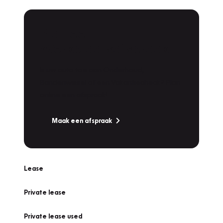
Plan een
Werkplaatsafspraak
Is uw auto toe aan Onderhoud,
Bandenwissel of een Vakantiecheck? Plan
online een afspraak!
Maak een afspraak
Lease
Private lease
Private lease used