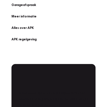
Garageafspraak
Meer informatie
Alles over APK
APK regelgeving
APK Keuring bij
Vakgarage!
Is het weer tijd voor de jaarlijkse APK? Ga
snel naar Vakgarage bij u in de buurt, en ga
zonder zorgen de weg op!