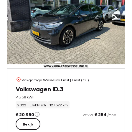
Vakgarage Wesselink Emst
| Emst (GE)
Volkswagen ID.3
Pro 58 kWh
2022
Elektrisch
127.522 km
€ 20.950
€ 254
of v.a.
/mnd
Bekijk