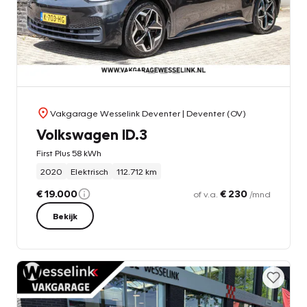
Vakgarage Wesselink Deventer
| Deventer (OV)
Volkswagen ID.3
First Plus 58 kWh
2020
Elektrisch
112.712 km
€ 19.000
€ 230
of v.a.
/mnd
Bekijk