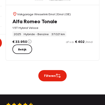
Vakgarage Wesselink Emst
| Emst (GE)
Alfa Romeo Tonale
1.5T Hybrid Veloce
2025
Hybride - Benzine
37.021 km
€ 33.950
€ 402
of v.a.
/mnd
Bekijk
Filteren