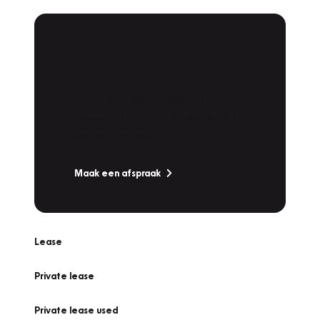
Plan een
Werkplaatsafspraak
Is uw auto toe aan Onderhoud,
Bandenwissel of een Vakantiecheck? Plan
online een afspraak!
Maak een afspraak
Lease
Private lease
Private lease used