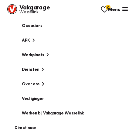
Vakgarage
0
Menu
Wesselink
Occasions
APK
Werkplaats
Diensten
Over ons
Vestigingen
Werken bij Vakgarage Wesselink
Direct naar