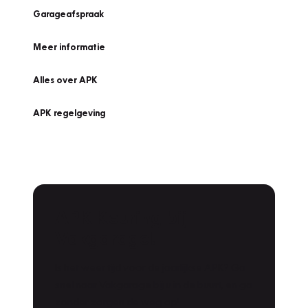
Garageafspraak
Meer informatie
Alles over APK
APK regelgeving
APK Keuring bij
Vakgarage!
Is het weer tijd voor de jaarlijkse APK? Ga
snel naar Vakgarage bij u in de buurt, en ga
zonder zorgen de weg op!