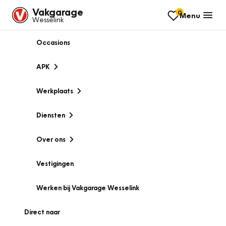
Vakgarage
0
Menu
Wesselink
Occasions
APK
Werkplaats
Diensten
Over ons
Vestigingen
Werken bij Vakgarage Wesselink
Direct naar