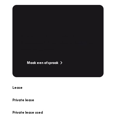
Plan een
Werkplaatsafspraak
Is uw auto toe aan Onderhoud,
Bandenwissel of een Vakantiecheck? Plan
online een afspraak!
Maak een afspraak
Lease
Private lease
Private lease used