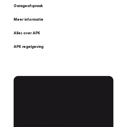
Garageafspraak
Meer informatie
Alles over APK
APK regelgeving
APK Keuring bij
Vakgarage!
Is het weer tijd voor de jaarlijkse APK? Ga
snel naar Vakgarage bij u in de buurt, en ga
zonder zorgen de weg op!