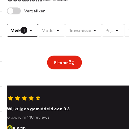
Vergelijken
Merk
Model
Transmissie
Prijs
1
Filteren
Wij krijgen gemiddeld een 9.3
o.b.v. ruim 148 reviews
9.3/10