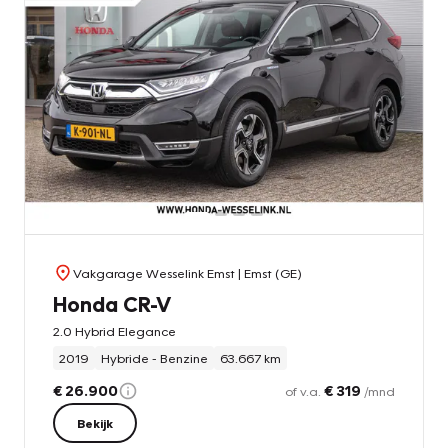
Vakgarage Wesselink Emst
| Emst (GE)
Honda CR-V
2.0 Hybrid Elegance
2019
Hybride - Benzine
63.667 km
€ 26.900
€ 319
of v.a.
/mnd
Bekijk