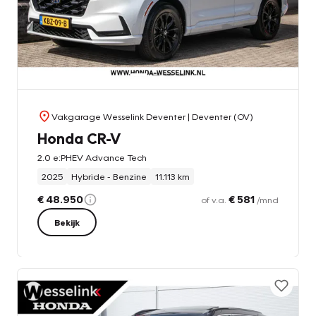
Vakgarage Wesselink Deventer
| Deventer (OV)
Honda CR-V
2.0 e:PHEV Advance Tech
2025
Hybride - Benzine
11.113 km
€ 48.950
€ 581
of v.a.
/mnd
Bekijk