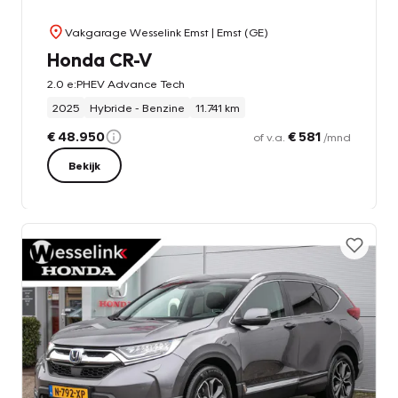
Vakgarage Wesselink Emst
| Emst (GE)
Honda CR-V
2.0 e:PHEV Advance Tech
2025
Hybride - Benzine
11.741 km
€ 48.950
€ 581
of v.a.
/mnd
Bekijk