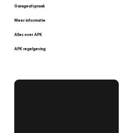
Garageafspraak
Meer informatie
Alles over APK
APK regelgeving
APK Keuring bij
Vakgarage!
Is het weer tijd voor de jaarlijkse APK? Ga
snel naar Vakgarage bij u in de buurt, en ga
zonder zorgen de weg op!