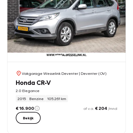
Vakgarage Wesselink Deventer
| Deventer (OV)
Honda CR-V
2.0 Elegance
2015
Benzine
105.261 km
€ 16.900
€ 204
of v.a.
/mnd
Bekijk