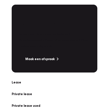
Plan een
Werkplaatsafspraak
Is uw auto toe aan Onderhoud,
Bandenwissel of een Vakantiecheck? Plan
online een afspraak!
Maak een afspraak
Lease
Private lease
Private lease used