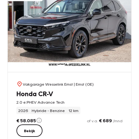
Vakgarage Wesselink Emst
| Emst (GE)
Honda CR-V
2.0 e:PHEV Advance Tech
2026
Hybride - Benzine
12 km
€ 58.085
€ 689
of v.a.
/mnd
Bekijk