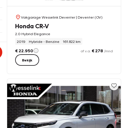
Vakgarage Wesselink Deventer
| Deventer (OV)
Honda CR-V
2.0 Hybrid Elegance
2019
Hybride - Benzine
161.822 km
€ 22.950
€ 278
of v.a.
/mnd
Bekijk