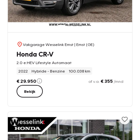
Vakgarage Wesselink Emst
| Emst (GE)
Honda CR-V
2.0 e:HEV Lifestyle Automaat
2022
Hybride - Benzine
100.038 km
€ 29.950
€ 355
of v.a.
/mnd
Bekijk