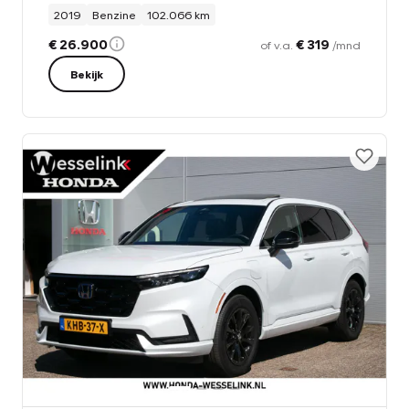
2019
Benzine
102.066 km
€ 26.900
€ 319
of v.a.
/mnd
Bekijk