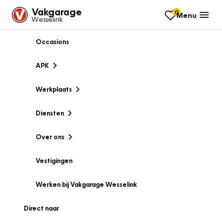
Vakgarage
0
Menu
Wesselink
Occasions
APK
Werkplaats
Diensten
Over ons
Vestigingen
Werken bij Vakgarage Wesselink
Direct naar